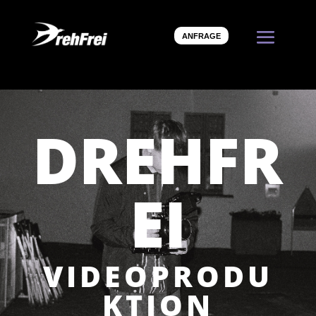
ANFRAGE
DREHFR
EI
VIDEOPRODU
KTION